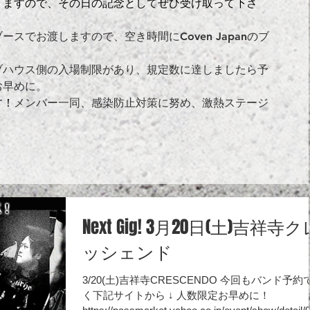
りますので、その日の記念として
ぜひ受け取って下さ
スでお渡しますので、空き時間にCoven Japanのブ
ブハウス側の入場制限があり、規定数に達しましたら予
お早めに。
す！
メンバー一同、感染防止対策に努め、激熱ステージ
Next Gig! 3月20日(土)吉祥寺
ッシェンド
3/20(土)吉祥寺CRESCENDO 今回もバンド予約
く下記サイトから ↓ 人数限定お早めに！