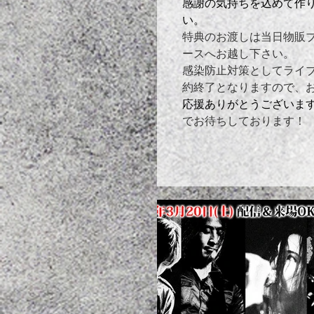
​感謝の気持ちを込めて作
い。
特典のお渡しは当日物販ブー
ースへお越し下さい。
感染防止対策としてライ
約終了となりますので、
応援ありがとうございま
でお待ちしております！