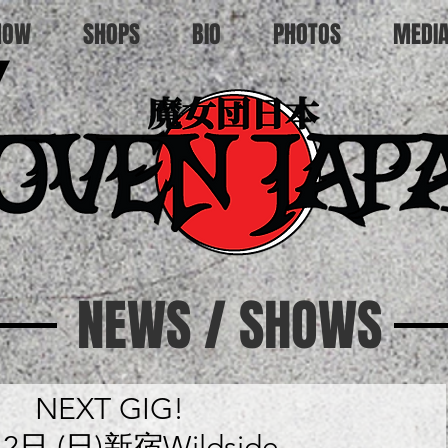
HOW
SHOPS
BIO
PHOTOS
MEDI
NEWS / SHOWS
NEXT GIG!
2日 (日)新宿Wildside