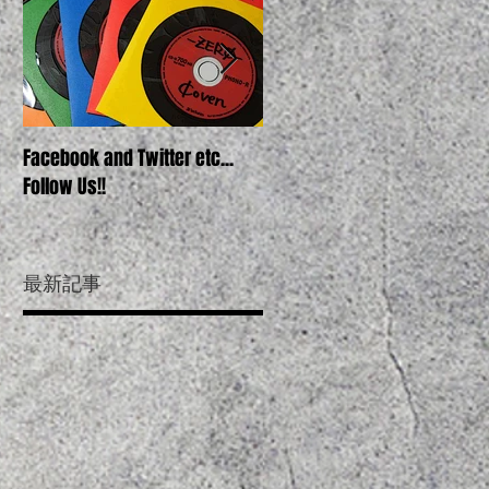
Facebook and Twitter etc...
COVEN's FIRST DEMO "ZERO" O
Follow Us!!
SOON!!
最新記事