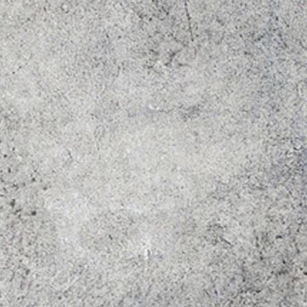
クレ
でな