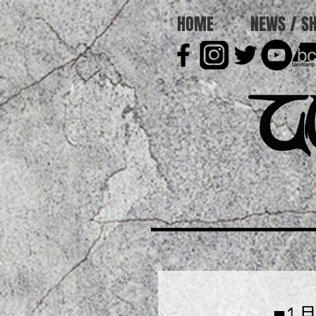
HOME
NEWS / S
■1月