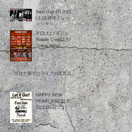
Next Gig! 3月20日
(土)吉祥寺クレッシ
ェンド
3/13(土)ブラジル
Roadie Crew誌主催
Online Metal
Festival！
コロナ禍でのライブの注意点
HAPPY NEW
YEAR! 次回は1月9
日(土)新宿
WildsideTokyoで
す！