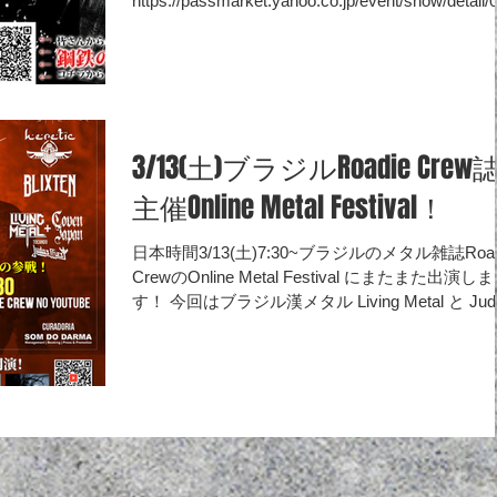
https://passmarket.yahoo.co.jp/event/show/detail/
chhxnxki11.html… 予約特典有！...
3/13(土)ブラジルRoadie Crew
主催Online Metal Festival！
日本時間3/13(土)7:30~ブラジルのメタル雑誌Road
CrewのOnline Metal Festival にまたまた出演しま
す！ 今回はブラジル漢メタル Living Metal と Jud
Priest の激熱コラボ...