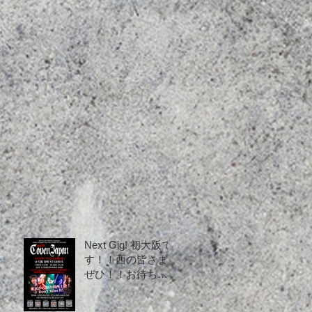
02h
誌
ie
as
Next Gig! 初大阪で
す！！西の皆さま
ぜひ！！お待ちし
ております！