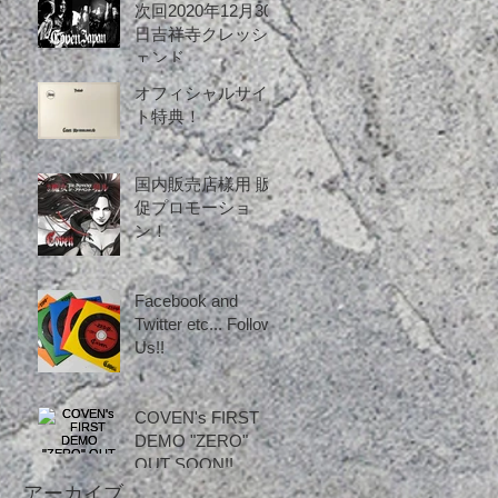
次回2020年12月30
日吉祥寺クレッシ
ェンド
オフィシャルサイ
ト特典！
国内販売店様用 販
促プロモーショ
ン！
Facebook and
Twitter etc... Follow
Us!!
COVEN's FIRST
DEMO "ZERO"
OUT SOON!!
アーカイブ