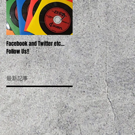
Facebook and Twitter etc...
COVEN's FIRST DEMO "ZERO" O
Follow Us!!
SOON!!
最新記事