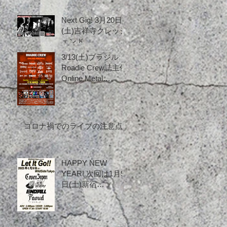
Next Gig! 3月20日
(土)吉祥寺クレッシ
ェンド
3/13(土)ブラジル
Roadie Crew誌主催
Online Metal
Festival！
コロナ禍でのライブの注意点
HAPPY NEW
YEAR! 次回は1月9
日(土)新宿
WildsideTokyoで
す！