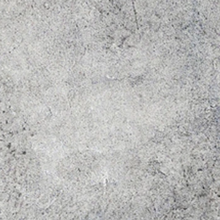
レ
、
が、