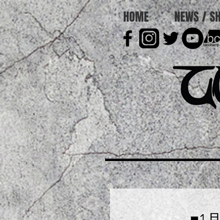
HOME
NEWS / S
■1月