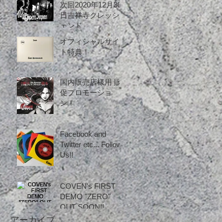
次回2020年12月30
日吉祥寺クレッシ
ェンド
オフィシャルサイ
ト特典！
国内販売店様用 販
促プロモーショ
ン！
Facebook and
Twitter etc... Follow
Us!!
COVEN's FIRST
DEMO "ZERO"
OUT SOON!!
アーカイブ