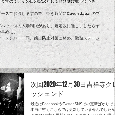
りますので、その日の記念として
ぜひ受け取って下さ
スでお渡しますので、空き時間にCoven Japanのブ
ブハウス側の入場制限があり、規定数に達しましたら予
お早めに。
す！
メンバー一同、感染防止対策に努め、激熱ステージ
次回2020年12月30日吉祥寺ク
ッシェンド
最近はFacebookやTwitter,SNSでの更新ばかりで
本当に暫くこちらでは更新していませんでした