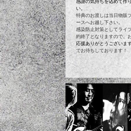
​感謝の気持ちを込めて作
い。
特典のお渡しは当日物販ブー
ースへお越し下さい。
感染防止対策としてライ
約終了となりますので、
応援ありがとうございま
でお待ちしております！