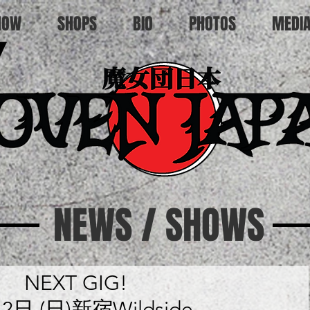
HOW
SHOPS
BIO
PHOTOS
MEDI
NEWS / SHOWS
NEXT GIG!
2日 (日)新宿Wildside