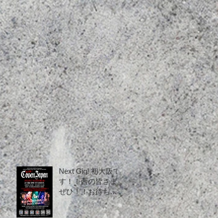
0日
出
Next Gig! 初大阪で
す！！西の皆さま
ぜひ！！お待ちし
ております！